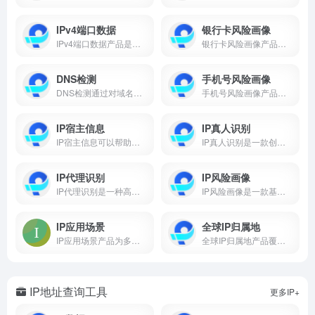
IPv4端口数据
银行卡风险画像
IPv4端口数据产品是一款专业的网络情报工具，旨在为企业提供全面、实时的IPv4端口扫描和分析数据。
银行卡风险画像产品通过多维度数据分析和智能化风险评估，全面识别和管理银行卡的潜在风险。能够提供精准的风险评估和实时监控，为企业提供强大的安全保障。
DNS检测
手机号风险画像
DNS检测通过对域名系统（DNS）流量的全面监控和分析，实时识别并阻止恶意活动，保障企业网络的安全和稳定。
手机号风险画像产品，深度融合手机号归属地数据以及多维度的风险评估模型，致力于为企业提供全面、精准的手机号风险特征分析和潜在风险预警。
IP宿主信息
IP真人识别
IP宿主信息可以帮助用户了解特定IP地址的所属行业类型，例如金融、教育、医疗等，从而更好地定位目标用户群体或服务对象。提供了关于IP地址背后实体的重要参考数据，从而更有效地开展各项业务活动。
IP真人识别是一款创新性的解决方案。通过深度挖掘IP地址的行为数据，结合先进的人工智能和机器学习技术，能够高效、准确地识别出是真实用户或机器生成的虚假流量，从而提供有效的反欺诈保障。
IP代理识别
IP风险画像
IP代理识别是一种高效准确的网络安全解决方案，旨在识别和分析各类代理行为，从而帮助用户防范恶意访问、数据泄露和网络攻击。
IP风险画像是一款基于先进数据分析与机器学习技术的产品，通过对IP地址的多维度数据进行综合分析，为企业提供全面的IP风险评估和画像。
IP应用场景
全球IP归属地
IP应用场景产品为多领域提供全面的IP地址分析与应用解决方案，识别IP地址的企业专线、家庭宽带、数据中心等20余种应用场景，助力用户深入了解IP来源、用途以及风险。
全球IP归属地产品覆盖全球范围，提供准确无误的IP地址定位服务。不仅为您的业务策略提供可靠的地理信息支持，还可应用于广告定向、用户分析、网络安全等多个领域，助力行业制定精准的业务策略。
IP地址查询工具
更多IP+