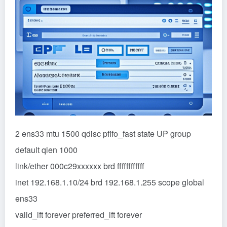
2 ens33
mtu 1500 qdisc pfifo_fast state UP group
default qlen 1000
link/ether 000c29xxxxxx brd ffffffffffff
inet 192.168.1.10/24 brd 192.168.1.255 scope global
ens33
valid_lft forever preferred_lft forever