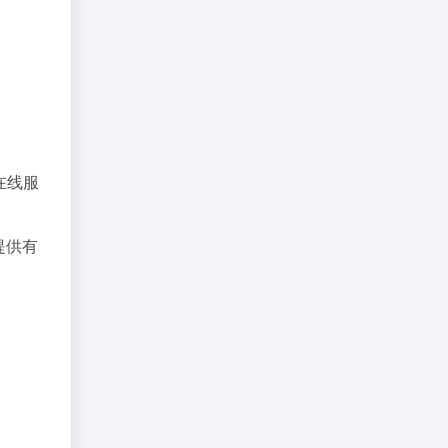
。
在线服
提供有