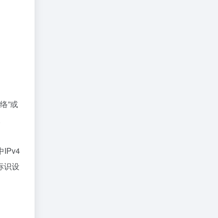
络”或
。
IPv4
于标识设