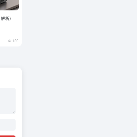
名解析)
120