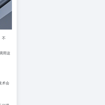
。不
过调用这
技术会