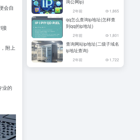
询公网ip)
统便会自
2年前
1,865
qq怎么查询ip地址(怎样查
到qq的ip地址)
I接
2年前
1,801
查询网站ip地址(二级子域名
令，附上
ip地址查询)
2年前
1,722
专业的