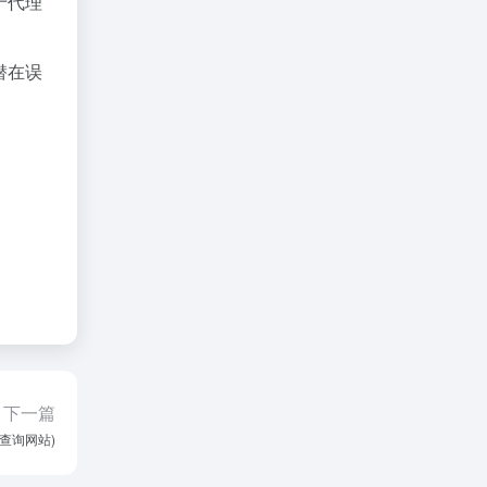
于代理
潜在误
下一篇
p查询网站)