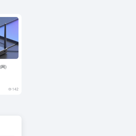
询网)
142