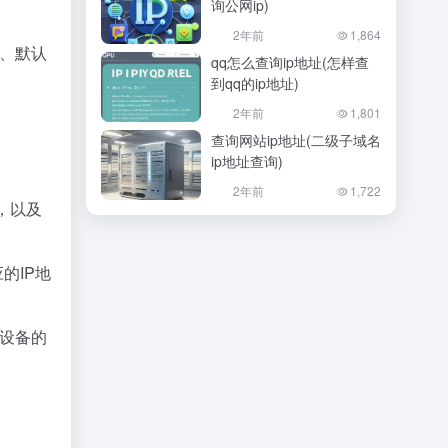
询公网ip)
2年前
1,864
掩码、默认
qq怎么查询ip地址(怎样查
到qq的ip地址)
2年前
1,801
查询网站ip地址(二级子域名
ip地址查询)
2年前
1,722
线，以及
应的IP地
看该设备的