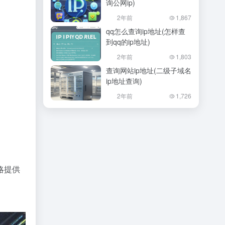
询公网ip)
2年前
1,867
qq怎么查询ip地址(怎样查
。
到qq的ip地址)
2年前
1,803
查询网站ip地址(二级子域名
ip地址查询)
2年前
1,726
略提供