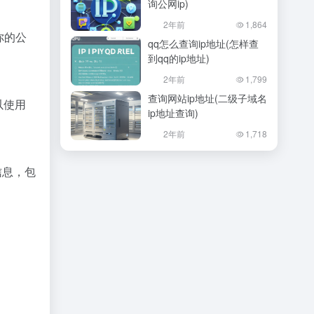
询公网ip)
2年前
1,864
你的公
qq怎么查询ip地址(怎样查
到qq的ip地址)
2年前
1,799
查询网站ip地址(二级子域名
以使用
ip地址查询)
2年前
1,718
信息，包
。