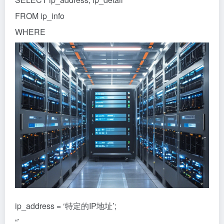
FROM ip_info
WHERE
ip_address = ‘特定的IP地址’;
“`