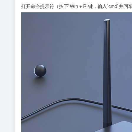
打开命令提示符（按下`Win + R`键，输入`cmd`并