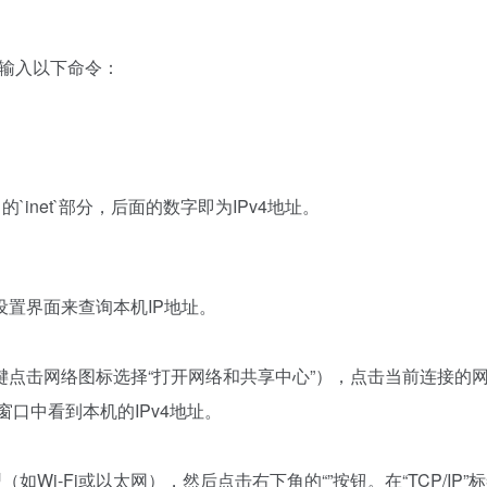
，输入以下命令：
的`inet`部分，后面的数字即为IPv4地址。
置界面来查询本机IP地址。
点击网络图标选择“打开网络和共享中心”），点击当前连接的
窗口中看到本机的IPv4地址。
Wi-Fi或以太网），然后点击右下角的“”按钮。在“TCP/IP”