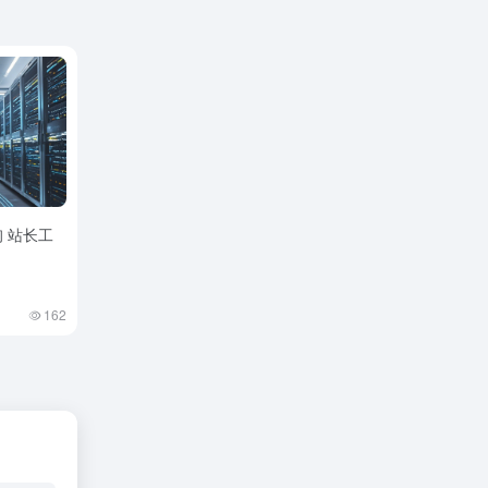
询 站长工
162