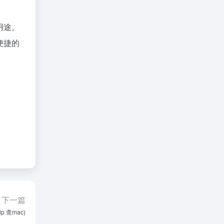
用途。
便捷的
下一篇
p 查mac)