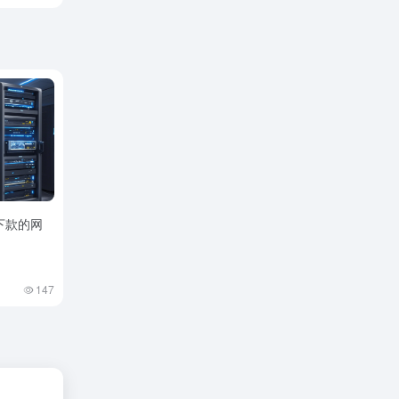
下款的网
147